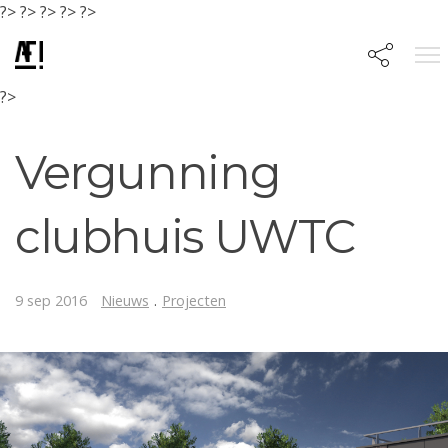
?>
?>
?>
?>
?>
?>
Vergunning
clubhuis UWTC
9 sep 2016
Nieuws
.
Projecten