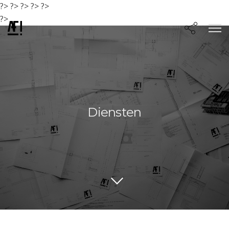
?>
?>
?>
?>
?>
?>
Diensten